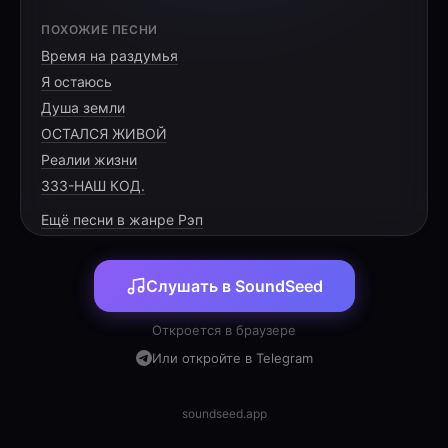
[HOOK]
ПОХОЖИЕ ПЕСНИ
Время на раздумья
Эй, йо, слушай этот ритм,
Я остаюсь
Тут всё, о чём ты мечтаешь,
Душа земли
Зал, пиво, футбол и крипта,
ОСТАЛСЯ ЖИВОЙ
Реалии жизни
333-НАШ КОД.
Ещё песни в жанре Рэп
[VERSE 1]
Слушать в SoundSeed
Тянешь железо, а следом — за пивом,
Футбол на повторе в экстазе спортивном.
Откроется в браузере
Но только тарелка мелькнёт на столе —
Или откройте в Telegram
Ты скрылся в тени, ты в глухом феврале.
Еда — это ужас, калории — враг,
soundseed.app
В спортзале куёшь свой стальной кулак.