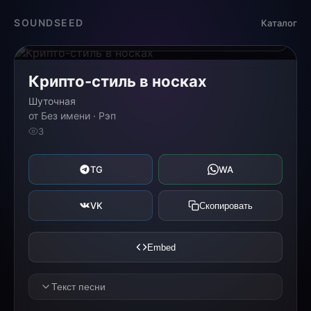
Загрузка...
SOUNDSEED
Каталог
0:00
0:00
Крипто-стиль в носках
Шуточная
от Без имени · Рэп
3
TG
WA
VK
Скопировать
Embed
Текст песни