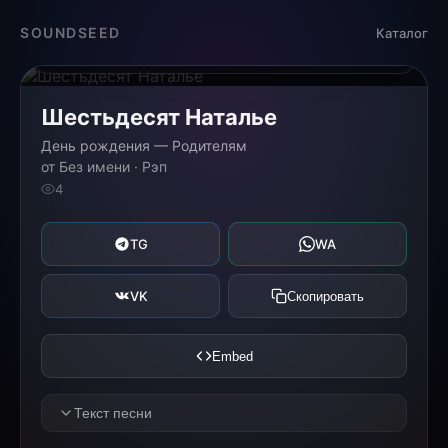
Загрузка...
SOUNDSEED
Каталог
0:00
0:00
Шестьдесят Наталье
День рождения — Родителям
от Без имени · Рэп
4
TG
WA
VK
Скопировать
Embed
Текст песни