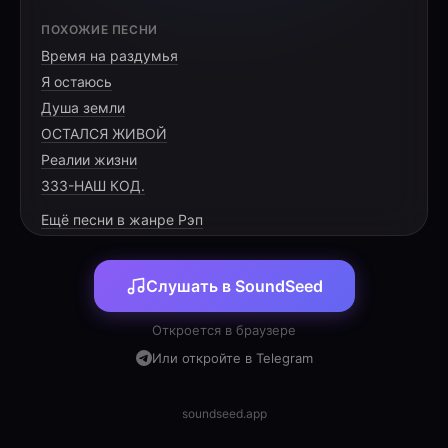
[HOOK]
ПОХОЖИЕ ПЕСНИ
Время на раздумья
Наталья, шесть-ноль, этот ритм для тебя,
Я остаюсь
Душа земли
ОСТАЛСЯ ЖИВОЙ
Реалии жизни
[VERSE 1]
333-НАШ КОД.
Ещё песни в жанре Рэп
Помнишь Таджикистан, где алый цветёт
гранат,
Слушать в SoundSeed
Там персик сочный и дыни густой аромат.
Детство счастливое в сердце ты бережно
Откроется в браузере
несёшь,
Или откройте в Telegram
Знаешь, где правда, а где мимолётная ложь.
Путь на берег Волги — крутой поворот
soundseed.app
судьбы,