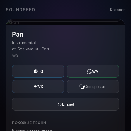
Загрузка...
SOUNDSEED
Каталог
0:00
0:00
Рэп
Instrumental
от Без имени · Рэп
3
TG
WA
VK
Скопировать
Embed
ПОХОЖИЕ ПЕСНИ
Время на раздумья