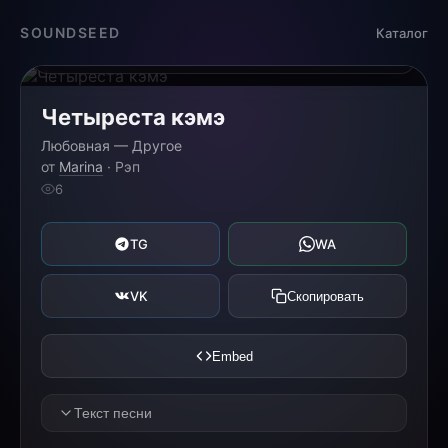
Загрузка...
SOUNDSEED
Каталог
0:00
0:00
Четыреста кэмэ
Любовная — Другое
от
Marina
· Рэп
6
TG
WA
VK
Скопировать
Embed
Текст песни