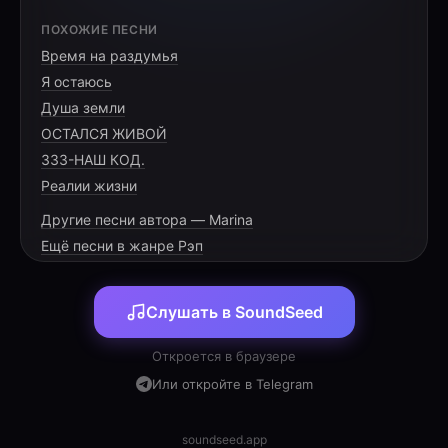
[HOOK]
ПОХОЖИЕ ПЕСНИ
Время на раздумья
Четыреста кэмэ, Кострома за спиной,
Я остаюсь
Два года как миг, ты рядом со мной.
Душа земли
Дорога петляет, стирая границы,
ОСТАЛСЯ ЖИВОЙ
333-НАШ КОД.
Реалии жизни
Другие песни автора — Marina
[VERSE 1]
Ещё песни в жанре Рэп
После прошлых руин было сложно
Слушать в SoundSeed
поверить,
Закрывали на ключ все засовы и двери.
Откроется в браузере
Думали — просто дружба, опора и смех,
Или откройте в Telegram
Но этот сюжет стал важнее для всех.
Трасса шумит, Кострома вдалеке,
soundseed.app