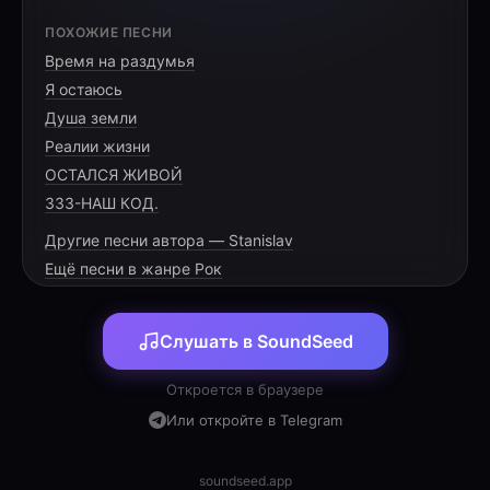
[VERSE 1]
ПОХОЖИЕ ПЕСНИ
Время на раздумья
Путь вёл сквозь грозы и снега,
Я остаюсь
Поиски в тени ночной.
Душа земли
Дорога эта нелегка,
Реалии жизни
ОСТАЛСЯ ЖИВОЙ
333-НАШ КОД.
Другие песни автора — Stanislav
[PRE-CHORUS]
Ещё песни в жанре Рок
Моё ты солнышко, луна,
Слушать в SoundSeed
Сиянье глаз и чистый свет.
Тобой душа всегда полна,
Откроется в браузере
Или откройте в Telegram
soundseed.app