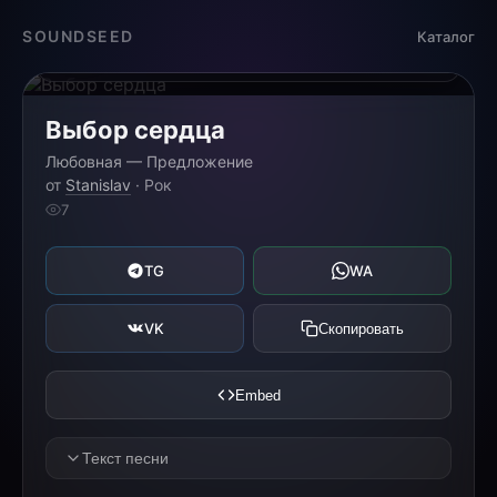
Загрузка...
SOUNDSEED
Каталог
0:00
0:00
Выбор сердца
Любовная — Предложение
от
Stanislav
· Рок
7
TG
WA
VK
Скопировать
Embed
Текст песни