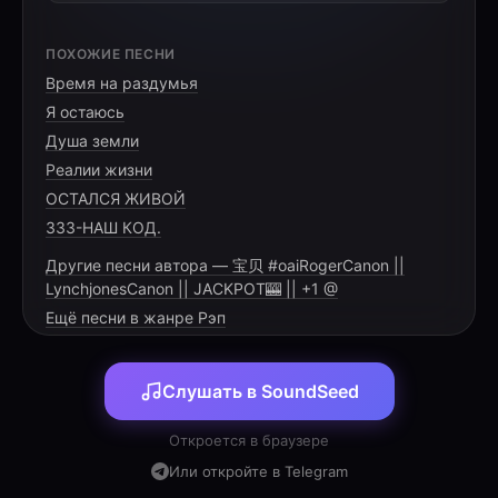
[HOOK]
ПОХОЖИЕ ПЕСНИ
Время на раздумья
Эй, это твой день, лови этот бит
Я остаюсь
Весь этот город сегодня не спит
Душа земли
Счётчик на ноль, мы начинаем забег
Реалии жизни
Ты — в центре событий, ты — главный
ОСТАЛСЯ ЖИВОЙ
333-НАШ КОД.
Другие песни автора — 宝贝 #oaiRogerCanon ||
LynchjonesCanon || JACKPOT🎰 || +1 @
[VERSE 1]
Ещё песни в жанре Рэп
Календарь подмигнул, цифра сменила фазу
Слушать в SoundSeed
Ты залетаешь в этот год, прибавляя газу
Никаких пауз, только чистый драйв и
Откроется в браузере
бодрость
Или откройте в Telegram
В твоём сценарии сегодня — полная