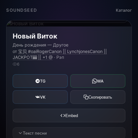
Загрузка...
SOUNDSEED
Каталог
0:00
0:00
Новый Виток
День рождения — Другое
от
宝贝 #oaiRogerCanon || LynchjonesCanon ||
JACKPOT🎰 || +1 @
· Рэп
6
TG
WA
VK
Скопировать
Embed
Текст песни