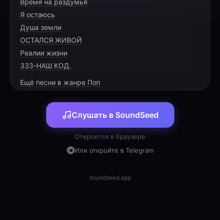
Время на раздумья
В Сафоново солнце встаёт,
Я остаюсь
Тепло в каждом жесте живёт.
Душа земли
Светлана, ты даришь уют,
ОСТАЛСЯ ЖИВОЙ
Реалии жизни
333-НАШ КОД.
Ещё песни в жанре Поп
[PRE-CHORUS]
Слушать в SoundSeed
Всё удаётся в руках,
Радость сияет в глазах.
Откроется в браузере
Пусть будет лёгким твой путь,
Или откройте в Telegram
soundseed.app
[CHORUS]