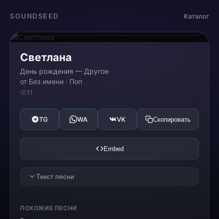
Загрузка...
SOUNDSEED
Каталог
0:00
0:00
Светлана
День рождения — Другое
от Без имени · Поп
11
TG
WA
VK
Скопировать
Embed
Текст песни
[VERSE 1]
ПОХОЖИЕ ПЕСНИ