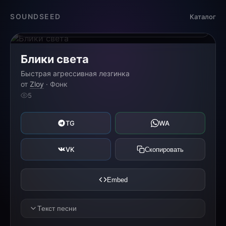
Загрузка...
SOUNDSEED
Каталог
0:00
0:00
Блики света
Быстрая агрессивная лезгинка
от
Zloy
· Фонк
5
TG
WA
VK
Скопировать
Embed
Текст песни