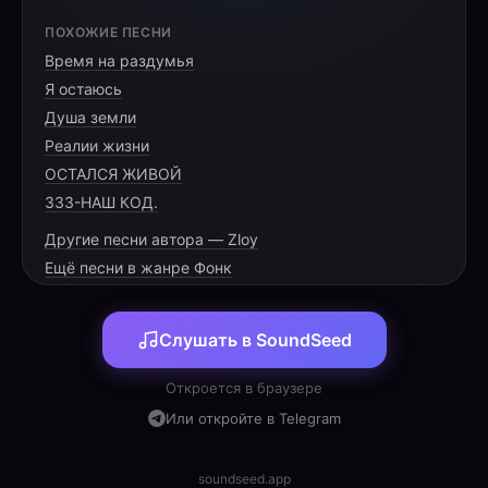
[VERSE 1]
ПОХОЖИЕ ПЕСНИ
Время на раздумья
Я остаюсь
Душа земли
Я сметь не мечтал о тебе, для меня ты
Реалии жизни
запретна За грех считал думать о любви
ОСТАЛСЯ ЖИВОЙ
безответной Чувства стирая из памяти ,
333-НАШ КОД.
жестоко бесследно Шепотом в ночи
Другие песни автора — Zloy
растворяясь, ведь не мне ты заповедна
Ещё песни в жанре Фонк
Твой образ , улыбку твою за икону принимая,
Сказать люблю не смел безмолвно
страдая Тайные чувства, потоками в
Слушать в SoundSeed
небытие утекали Мой покой с грохотом так
Откроется в браузере
Или откройте в Telegram
soundseed.app