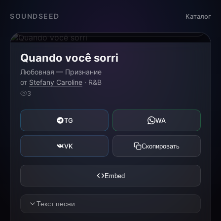
Загрузка...
SOUNDSEED
Каталог
0:00
0:00
Quando você sorri
Любовная — Признание
от
Stefany Caroline
· R&B
3
TG
WA
VK
Скопировать
Embed
Текст песни