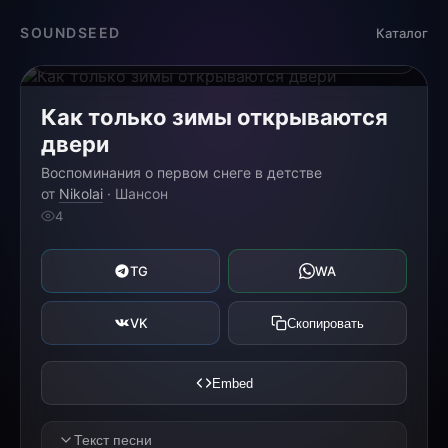
Загрузка...
SOUNDSEED
Каталог
0:00
0:00
Как только зимы открываются
двери
Воспоминания о первом снеге в детстве
от
Nikolai
· Шансон
4
TG
WA
VK
Скопировать
Embed
Текст песни