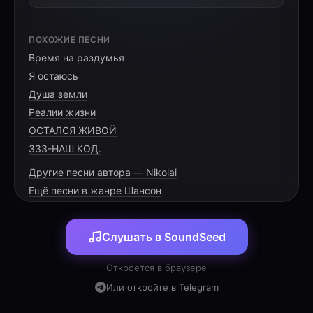
Как только зимы открываются двери,
ПОХОЖИЕ ПЕСНИ
Родные места своим белым крылом
Время на раздумья
Приносят картины, которым я верен,
Я остаюсь
Душа земли
Реалии жизни
ОСТАЛСЯ ЖИВОЙ
А в нём, как когда-то в унылую серость
333-НАШ КОД.
С небесных высот этой скуке назло,
Другие песни автора — Nikolai
Из вечного круга, добром атмосферы,
Ещё песни в жанре Шансон
Слушать в SoundSeed
Раскинув, украсило землю всю белой
Откроется в браузере
Пушистой прохладой декабрьских снегов.
Или откройте в Telegram
И даже сквозь годы гулять захотелось