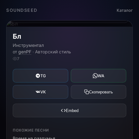
Загрузка...
SOUNDSEED
Каталог
0:00
0:00
Бл
Инструментал
от
genPF
· Авторский стиль
7
TG
WA
VK
Скопировать
Embed
ПОХОЖИЕ ПЕСНИ
Время на раздумья