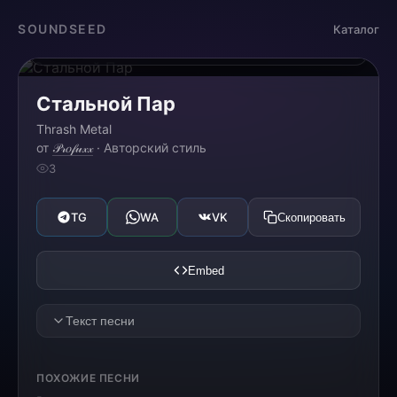
Загрузка...
SOUNDSEED
Каталог
0:00
0:00
Стальной Пар
Thrash Metal
от
𝒫𝓇𝑜𝒻𝓊𝓍𝓍
· Авторский стиль
3
TG
WA
VK
Скопировать
Embed
Текст песни
[VERSE 1]
ПОХОЖИЕ ПЕСНИ