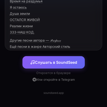
Время на раздумья
Пар валит изо всех щелей
Я остаюсь
Жар палит, ты стань смелей
Душа земли
Камни стонут под водой
ОСТАЛСЯ ЖИВОЙ
Реалии жизни
333-НАШ КОД.
Другие песни автора — 𝒫𝓇𝑜𝒻𝓊𝓍𝓍
[PRE-CHORUS]
Ещё песни в жанре Авторский стиль
Ковш кипит, огонь поёт
Слушать в SoundSeed
Вены плавит, сердце бьёт
Тень танцует на стене
Откроется в браузере
Или откройте в Telegram
soundseed.app
[CHORUS]