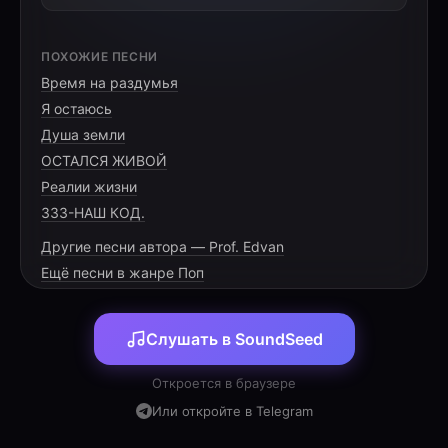
Estrofe 1
ПОХОЖИЕ ПЕСНИ
Existem laços que nascem do sangue,
Время на раздумья
Outros surgem da aproximação,
Я остаюсь
Mas há um vínculo feito no espírito,
Душа земли
Uma escolha do coração.
ОСТАЛСЯ ЖИВОЙ
Não é contrato, prazo ou vantagem,
Реалии жизни
É cuidado, entrega e comunhão;
333-НАШ КОД.
Quando o caminho se torna difícil,
Другие песни автора — Prof. Edvan
Permanece firme a aliança.
Ещё песни в жанре Поп
Pré-refrão
Não caminhamos apenas lado a lado,
Seguimos a mesma direção.
Слушать в SoundSeed
Mesmo diferentes, somos unidos
Откроется в браузере
Pelo amor que vence a divisão.
Или откройте в Telegram
Refrão
Somos um, somos uma aliança,