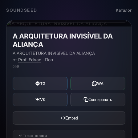
Загрузка...
SOUNDSEED
Каталог
0:00
0:00
A ARQUITETURA INVISÍVEL DA
ALIANÇA
A ARQUITETURA INVISÍVEL DA ALIANÇA
от
Prof. Edvan
· Поп
5
TG
WA
VK
Скопировать
Embed
Текст песни