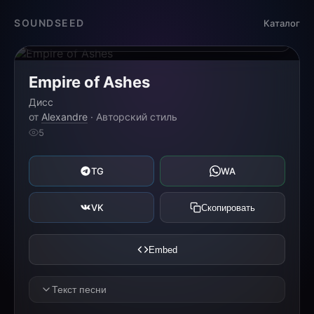
Загрузка...
SOUNDSEED
Каталог
0:00
0:00
Empire of Ashes
Дисс
от
Alexandre
· Авторский стиль
5
TG
WA
VK
Скопировать
Embed
Текст песни