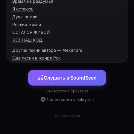
Время на раздумья
You sit upon a throne of lies,
Я остаюсь
Your silver tongue is cold and dry.
Душа земли
The iron gates begin to rust,
Реалии жизни
ОСТАЛСЯ ЖИВОЙ
333-НАШ КОД.
Другие песни автора — Alexandre
[PRE-CHORUS]
Ещё песни в жанре Рок
The shadows call your name,
Слушать в SoundSeed
You have no soul to claim,
Откроется в браузере
Или откройте в Telegram
[CHORUS]
soundseed.app
You are a king of nothing now!