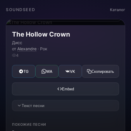
Загрузка...
SOUNDSEED
Каталог
0:00
0:00
The Hollow Crown
Дисс
от
Alexandre
· Рок
4
TG
WA
VK
Скопировать
Embed
Текст песни
[VERSE 1]
ПОХОЖИЕ ПЕСНИ