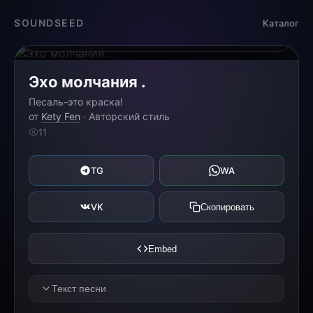
Загрузка...
SOUNDSEED
Каталог
0:00
0:00
Эхо молчания .
Песаль-это краска!
от
Kety Fen
· Авторский стиль
11
TG
WA
VK
Скопировать
Embed
Текст песни