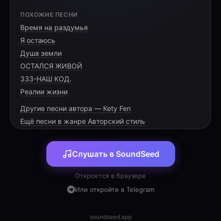
ПОХОЖИЕ ПЕСНИ
[ОДИНОКИЕ, ПЕЧАЛЬНЫЕ НОТЫ ПИАНИНО. ЗВУК
Время на раздумья
ПЕРЕЛИСТЫВАЕМОЙ СТРАНИЦЫ. ЛЕГКИЙ, ЕДВА
УЛОВИМЫЙ ГУЛ ЭМБИЕНТА.]
Я остаюсь
Душа земли
ОСТАЛСЯ ЖИВОЙ
333-НАШ КОД.
Реалии жизни
[VERSE 1]
Другие песни автора — Kety Fen
Ещё песни в жанре Авторский стиль
Белый лист предо мной, как немой
приговор,
Душа просит слов, но молчит мой мотор.
Слушать в SoundSeed
Мысли скрылись в тумане, за запертой
Откроется в браузере
дверью,
Или откройте в Telegram
Я своей тишине почему-то не верю.
Грусть ложится на плечи холодным плащом,
Я ищу этот смысл, но не знаю — в чём?
soundseed.app