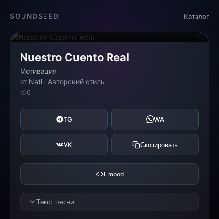
Загрузка...
SOUNDSEED
Каталог
0:00
0:00
Nuestro Cuento Real
Мотивация
от
Nati
· Авторский стиль
6
TG
WA
VK
Скопировать
Embed
Текст песни