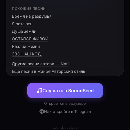
[VERSE 1]
ПОХОЖИЕ ПЕСНИ
Время на раздумья
Cruzamos el mapa gris,
Я остаюсь
buscando una señal.
Душа земли
Tus ojos me dieron paz,
ОСТАЛСЯ ЖИВОЙ
Реалии жизни
333-НАШ КОД.
Другие песни автора — Nati
[PRE-CHORUS]
Ещё песни в жанре Авторский стиль
Ya no hay sombras que dudar,
Слушать в SoundSeed
el destino se escribió.
Nuestras manos se encontraron,
Откроется в браузере
Или откройте в Telegram
soundseed.app