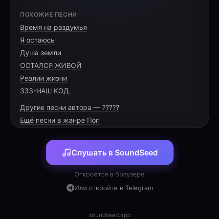
[VERSE 1]
ПОХОЖИЕ ПЕСНИ
Время на раздумья
Модарҷон,пазмон шудам, модари ҷонам
Я остаюсь
Дили пурармонам, модари ҷонам
Душа земли
Қадри шуморо имрузҳо донистам
ОСТАЛСЯ ЖИВОЙ
Реалии жизни
333-НАШ КОД.
Другие песни автора — ?????
Ещё песни в жанре Поп
[PRE-CHORUS]
Слушать в SoundSeed
Шумо ҳам падар, ҳам модар шудед
Откроется в браузере
Барои ман ҷонфидотар шудед
Или откройте в Telegram
Дар чанд ҷой кор карда хаста гаштед
soundseed.app