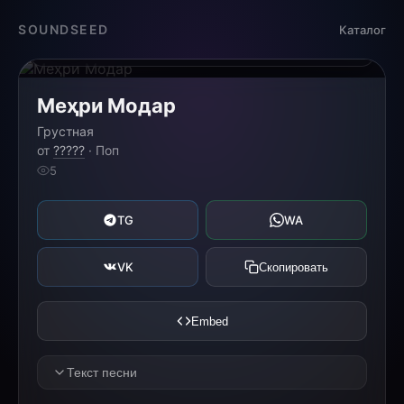
Загрузка...
SOUNDSEED
Каталог
0:00
0:00
Меҳри Модар
Грустная
от
?????
· Поп
5
TG
WA
VK
Скопировать
Embed
Текст песни