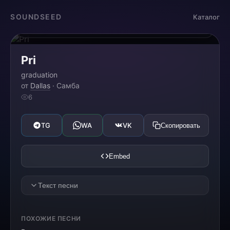
Загрузка...
SOUNDSEED
Каталог
0:00
0:00
Pri
graduation
от
Dallas
· Самба
6
TG
WA
VK
Скопировать
Embed
Текст песни
Priscila saiu para conquistar
ПОХОЖИЕ ПЕСНИ
Levando no peito a força de sonhar no Rio de