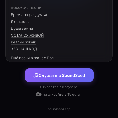
[VERSE 1]
ПОХОЖИЕ ПЕСНИ
Время на раздумья
Гистология, срезы и стёкла,
Я остаюсь
Анатомия, атлас в руках.
Душа земли
Ты сидишь со мною бок о бок,
ОСТАЛСЯ ЖИВОЙ
Реалии жизни
333-НАШ КОД.
Ещё песни в жанре Поп
[PRE-CHORUS]
Слушать в SoundSeed
Сквозь зачёты и трудный путь,
Нам с дороги уже не свернуть.
Откроется в браузере
Город ждёт, зажигает огни,
Или откройте в Telegram
soundseed.app