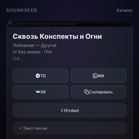
Загрузка...
SOUNDSEED
Каталог
0:00
0:00
Сквозь Конспекты и Огни
Любовная — Другое
от Без имени · Поп
8
TG
WA
VK
Скопировать
Embed
Текст песни