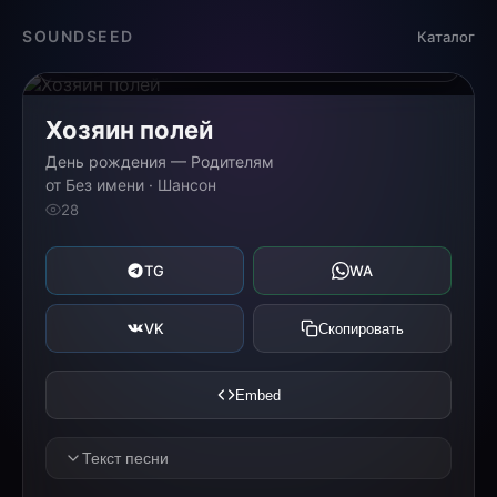
Загрузка...
SOUNDSEED
Каталог
0:00
0:00
Хозяин полей
День рождения — Родителям
от Без имени · Шансон
28
TG
WA
VK
Скопировать
Embed
Текст песни