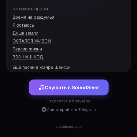
[VERSE 1]
ПОХОЖИЕ ПЕСНИ
Время на раздумья
Чёрная Нива летит по полям,
Я остаюсь
Пыль за кормою летит к облакам.
Душа земли
В Иконниковском ты — главный оплот,
ОСТАЛСЯ ЖИВОЙ
Реалии жизни
333-НАШ КОД.
Ещё песни в жанре Шансон
[CHORUS]
Слушать в SoundSeed
С днём рождения тебя поздравляем сейчас,
Пусть огонь доброты не угаснет в глазах.
Откроется в браузере
Пусть здоровье крепчает и радость придёт,
Или откройте в Telegram
Жизнь пускай только счастье и мир
принесёт.
soundseed.app
С днём рождения тебя поздравляем сейчас,