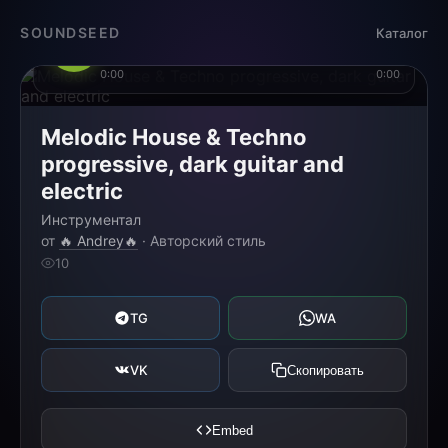
SOUNDSEED
Каталог
Загрузка...
0:00
0:00
Melodic House & Techno
progressive, dark guitar and
electric
Инструментал
от
🔥 Andrey🔥
· Авторский стиль
10
TG
WA
VK
Скопировать
Embed