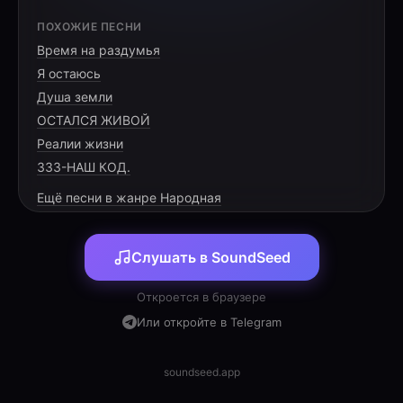
[VERSE 1]
ПОХОЖИЕ ПЕСНИ
Время на раздумья
Распахнулись двери, свет вошёл в ваш дом,
Я остаюсь
Василису встретил старый клён крылом.
Душа земли
Из палат прохладных в тёплый свой уют,
ОСТАЛСЯ ЖИВОЙ
Реалии жизни
333-НАШ КОД.
Ещё песни в жанре Народная
[CHORUS]
Слушать в SoundSeed
Пусть растёт малышка, словно вешний цвет,
Дарит в окна радость и любви рассвет.
Откроется в браузере
Счастье в колыбели, мир и тишина,
Или откройте в Telegram
Жизнь теперь надеждой до краёв полна.
Пусть растёт малышка, словно вешний цвет,
soundseed.app
Дарит в окна радость и любви рассвет.