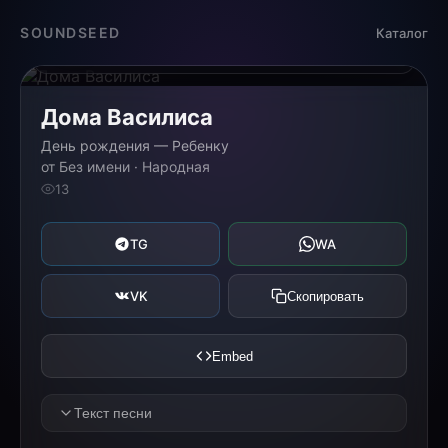
Загрузка...
SOUNDSEED
Каталог
0:00
0:00
Дома Василиса
День рождения — Ребенку
от Без имени · Народная
13
TG
WA
VK
Скопировать
Embed
Текст песни