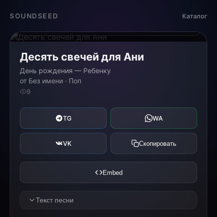
Загрузка...
SOUNDSEED
Каталог
0:00
0:00
Десять свечей для Ани
День рождения — Ребенку
от Без имени · Поп
9
TG
WA
VK
Скопировать
Embed
Текст песни