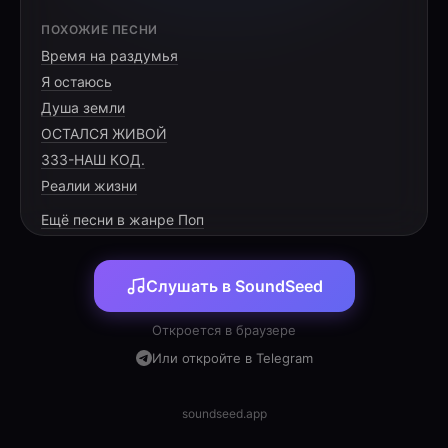
[VERSE 1]
ПОХОЖИЕ ПЕСНИ
Время на раздумья
Солнце в окно заглянуло с утра,
Я остаюсь
Всюду шары и улыбок пора.
Душа земли
Первый двузначный твой важный рубеж,
ОСТАЛСЯ ЖИВОЙ
333-НАШ КОД.
Реалии жизни
Ещё песни в жанре Поп
[PRE-CHORUS]
Слушать в SoundSeed
Цифра десять на торте блестит,
Праздник весёлый к нам в гости летит.
Откроется в браузере
Счастье и смех, огоньки в волосах,
Или откройте в Telegram
soundseed.app