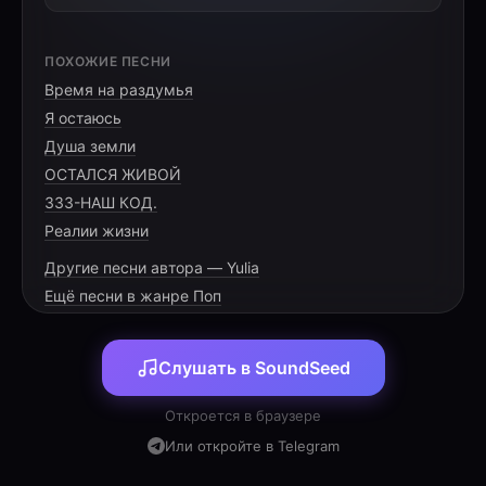
[VERSE 1]
ПОХОЖИЕ ПЕСНИ
Время на раздумья
Мы долго ждали этот миг,
Я остаюсь
Твой детский плач в наш дом проник.
Душа земли
Ты смысл в жизни подарила,
ОСТАЛСЯ ЖИВОЙ
333-НАШ КОД.
Реалии жизни
Другие песни автора — Yulia
[PRE-CHORUS]
Ещё песни в жанре Поп
В минуты радости и слёз
Слушать в SoundSeed
Мы рядом — это всё всерьёз.
В любой беде мы — твой оплот,
Откроется в браузере
Или откройте в Telegram