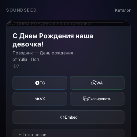
Загрузка...
SOUNDSEED
Каталог
0:00
0:00
С Днем Рождения наша
девочка!
Праздник — День рождения
от
Yulia
· Поп
7
TG
WA
VK
Скопировать
Embed
Текст песни