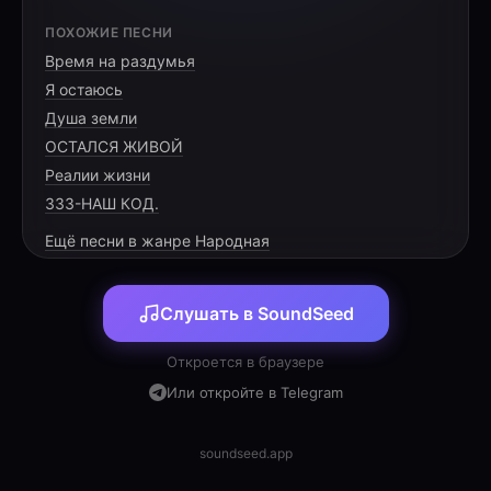
[VERSE 1]
ПОХОЖИЕ ПЕСНИ
Время на раздумья
Солнце встаёт над широкой степью в этот
Я остаюсь
час,
Душа земли
Тёплый огонь разгорается в глубине глаз.
ОСТАЛСЯ ЖИВОЙ
Сэсэг, твой праздник расцветает как вешний
Реалии жизни
сад,
333-НАШ КОД.
Ещё песни в жанре Народная
Слушать в SoundSeed
[CHORUS]
Откроется в браузере
С днём рождения, пусть счастье стучит в
Или откройте в Telegram
окно,
Дружбе великой навеки сиять дано.
soundseed.app
Радости светлой, ясных и долгих дней,