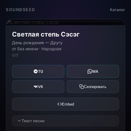
Загрузка...
SOUNDSEED
Каталог
0:00
0:00
Светлая степь Сэсэг
День рождения — Другу
от Без имени · Народная
7
TG
WA
VK
Скопировать
Embed
Текст песни