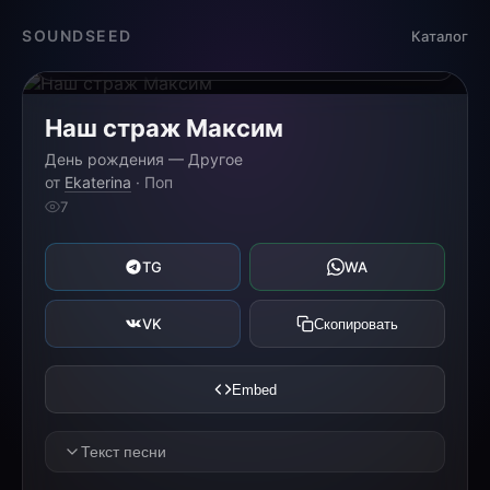
Загрузка...
SOUNDSEED
Каталог
0:00
0:00
Наш страж Максим
День рождения — Другое
от
Ekaterina
· Поп
7
TG
WA
VK
Скопировать
Embed
Текст песни