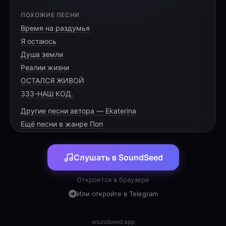
[VERSE 1]
ПОХОЖИЕ ПЕСНИ
Время на раздумья
В этом доме свет и радость,
Я остаюсь
Смех звучит у нас с утра.
Душа земли
Ты, Максим, — наша опора,
Реалии жизни
ОСТАЛСЯ ЖИВОЙ
333-НАШ КОД.
Другие песни автора — Ekaterina
[PRE-CHORUS]
Ещё песни в жанре Поп
Ты рука наша и сила,
Слушать в SoundSeed
Крепкая в делах стена.
Благодарны за заботу,
Откроется в браузере
Или откройте в Telegram
soundseed.app