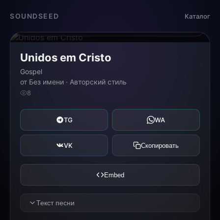
Загрузка...
SOUNDSEED
Каталог
0:00
0:00
Unidos em Cristo
Gospel
от Без имени · Авторский стиль
8
TG
WA
VK
Скопировать
Embed
Текст песни