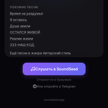
ПОХОЖИЕ ПЕСНИ
Время на раздумья
Я остаюсь
Verso 1
Душа земли
Somos um povo escolhido por Deus,
ОСТАЛСЯ ЖИВОЙ
Chamados para anunciar Sua luz.
Реалии жизни
Com fé caminhamos, vencendo o mal,
333-НАШ КОД.
Ещё песни в жанре Авторский стиль
Pré-Refrão
Слушать в SoundSeed
Nada pode nos separar,
Откроется в браузере
Do amor que nos faz prosseguir.
Или откройте в Telegram
De mãos dadas vamos louvar,
soundseed.app