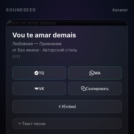
Загрузка...
SOUNDSEED
Каталог
0:00
0:00
Vou te amar demais
Любовная — Признание
от Без имени · Авторский стиль
11
TG
WA
VK
Скопировать
Embed
Текст песни