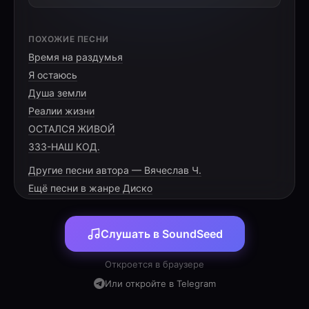
Если ты рожден в этом мире,
ПОХОЖИЕ ПЕСНИ
Значит, он без тебя одинок,
Время на раздумья
Значит, в чей то далекой квартире,
Я остаюсь
Кто-то ждет твой внезапный звонок.
Душа земли
Кто-то рад твоей нежной улыбке,
Реалии жизни
Кто-то хочет быть рядом с тобой,
ОСТАЛСЯ ЖИВОЙ
Это жизнь... Это солнце на нитке,
333-НАШ КОД.
Это фильм, где ты-главный герой.
Другие песни автора — Вячеслав Ч.
Это друг, настоящий и верный,
Ещё песни в жанре Диско
Это враг..., но он все-же не твой.
Было бы странно и грустно, наверно,
Если б он помирился с тобой.
Слушать в SoundSeed
Это жажда любви и познаний,
Откроется в браузере
Это море надежд и потерь,
Или откройте в Telegram
Среди встреч и расставаний
Только счастью и радости верь!