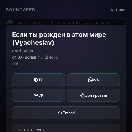
Загрузка...
SOUNDSEED
Каталог
0:00
0:00
Если ты рожден в этом мире
(Vyacheslav)
graduation
от
Вячеслав Ч.
· Диско
6
TG
WA
VK
Скопировать
Embed
Текст песни