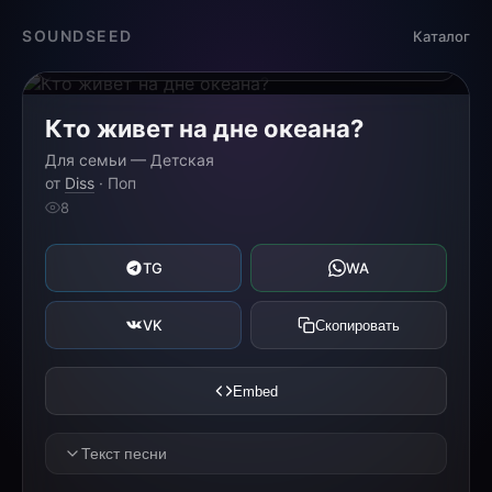
Загрузка...
SOUNDSEED
Каталог
0:00
0:00
Кто живет на дне океана?
Для семьи — Детская
от
Diss
· Поп
8
TG
WA
VK
Скопировать
Embed
Текст песни