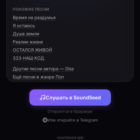
[INTRO]
ПОХОЖИЕ ПЕСНИ
Время на раздумья
Я остаюсь
Душа земли
Реалии жизни
[VERSE 1]
ОСТАЛСЯ ЖИВОЙ
333-НАШ КОД.
Кто живёт за стеклом в моём гетто-пруду?
Другие песни автора — Diss
Там лягушки-демоны кличут беду!
Ещё песни в жанре Поп
Квакают так, будто бездна зовёт,
А самец после секса как царь оживёт.
Слушать в SoundSeed
Лень — их девиз, равновесье — отстой,
Тащат кусты, чтобы жрать под водой!
Откроется в браузере
Лежат на диване из мха и травы,
Или откройте в Telegram
Пока у соседей шумят головы.
soundseed.app