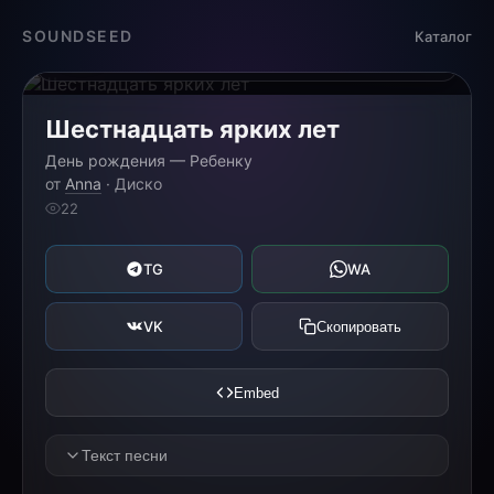
Загрузка...
SOUNDSEED
Каталог
0:00
0:00
Шестнадцать ярких лет
День рождения — Ребенку
от
Anna
· Диско
22
TG
WA
VK
Скопировать
Embed
Текст песни