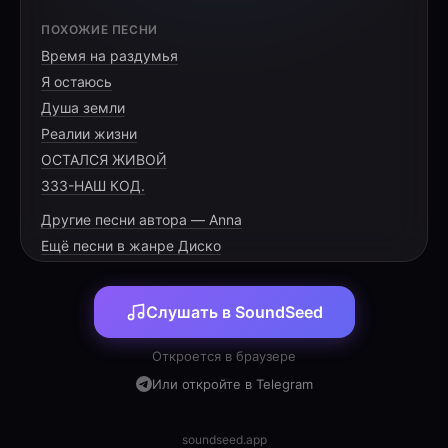
[VERSE 1]
ПОХОЖИЕ ПЕСНИ
Время на раздумья
Девятый класс уже за спиной,
Я остаюсь
И в шестнадцать ты наш герой.
Душа земли
Умный, статный и во всём успех,
Реалии жизни
ОСТАЛСЯ ЖИВОЙ
333-НАШ КОД.
Другие песни автора — Anna
[PRE-CHORUS]
Ещё песни в жанре Диско
Диско-ритм и огни горят,
Слушать в SoundSeed
Поздравления в ряд летят.
Вся семья собралась сейчас,
Откроется в браузере
Или откройте в Telegram
soundseed.app