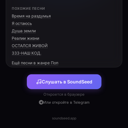
[VERSE 1]
ПОХОЖИЕ ПЕСНИ
Время на раздумья
Утро заходит в твой дом,
Я остаюсь
Солнце рисует узор.
Душа земли
Мы говорим лишь о том,
Реалии жизни
ОСТАЛСЯ ЖИВОЙ
333-НАШ КОД.
Ещё песни в жанре Поп
[PRE-CHORUS]
Слушать в SoundSeed
Миг замирает сейчас,
Счастье в сиянии глаз.
Откроется в браузере
Пусть этот праздничный час
Или откройте в Telegram
soundseed.app