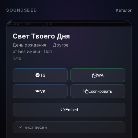
Загрузка...
SOUNDSEED
Каталог
0:00
0:00
Свет Твоего Дня
День рождения — Другое
от Без имени · Поп
16
TG
WA
VK
Скопировать
Embed
Текст песни