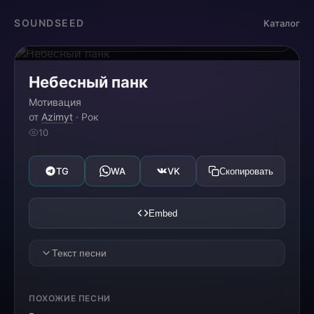
Загрузка...
SOUNDSEED
Каталог
0:00
0:00
Небесный панк
Мотивация
от
Azimyt
· Рок
10
TG
WA
VK
Скопировать
Embed
Текст песни
[VERSE 1]
ПОХОЖИЕ ПЕСНИ