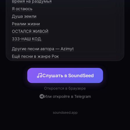
Время на раздумья
Разбей асфальт своими ногами,
Я остаюсь
Твой дух парит над всеми горами.
Душа земли
Взлетай наверх сквозь дым и туман,
Реалии жизни
ОСТАЛСЯ ЖИВОЙ
333-НАШ КОД.
Другие песни автора — Azimyt
[PRE-CHORUS]
Ещё песни в жанре Рок
Сбрось весь груз долой,
Слушать в SoundSeed
Стань самим собой.
Выше всех границ,
Откроется в браузере
Или откройте в Telegram
soundseed.app
[CHORUS]