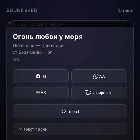
Загрузка...
SOUNDSEED
Каталог
0:00
0:00
Огонь любви у моря
Любовная — Признание
от Без имени · Поп
9
TG
WA
VK
Скопировать
Embed
Текст песни