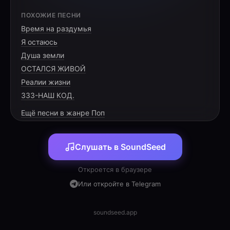
[VERSE 1]
ПОХОЖИЕ ПЕСНИ
Время на раздумья
Мы встретились в шумной толпе,
Я остаюсь
Ты даришь свой свет только мне.
Душа земли
Внутри горит яркий огонь,
ОСТАЛСЯ ЖИВОЙ
Реалии жизни
333-НАШ КОД.
Ещё песни в жанре Поп
[PRE-CHORUS]
Слушать в SoundSeed
Мир стал цветным и иным,
Всё стало вдруг дорогим.
Откроется в браузере
Сердце стучит в унисон,
Или откройте в Telegram
soundseed.app