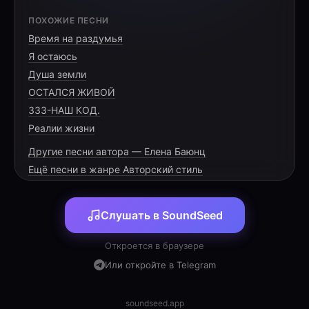
[VERSE 1]
ПОХОЖИЕ ПЕСНИ
Время на раздумья
Берцы тонут в чёрной вязкой мгле,
Я остаюсь
Дым съедает небо на земле.
Душа земли
Впереди лишь пепел и огонь,
ОСТАЛСЯ ЖИВОЙ
333-НАШ КОД.
Реалии жизни
Другие песни автора — Елена Баюнц
[PRE-CHORUS]
Ещё песни в жанре Авторский стиль
Шаг за шагом в этот едкий плен,
Слушать в SoundSeed
Мир застыл в руинах серых стен,
Откроется в браузере
Или откройте в Telegram
[CHORUS]
soundseed.app