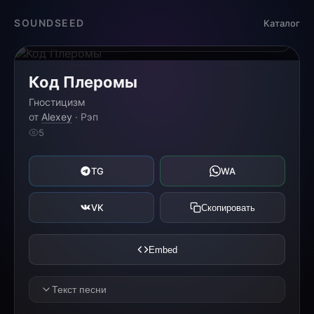
Загрузка...
SOUNDSEED
Каталог
0:00
0:00
Код Плеромы
Гностицизм
от
Alexey
· Рэп
5
TG
WA
VK
Скопировать
Embed
Текст песни