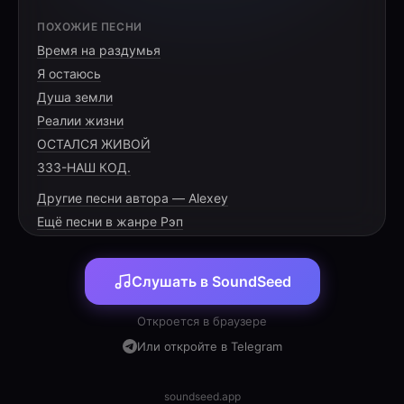
[HOOK]
ПОХОЖИЕ ПЕСНИ
Время на раздумья
Вспышка внутри, разрывает оковы,
Я остаюсь
Мир — это тюрьма, и стены суровы.
Душа земли
Ищи этот свет, он внутри глубоко,
Реалии жизни
ОСТАЛСЯ ЖИВОЙ
333-НАШ КОД.
Другие песни автора — Alexey
[VERSE 1]
Ещё песни в жанре Рэп
Смотришь в экран, видишь серые тени,
Слушать в SoundSeed
Архонты плетут в лабиринте видений.
Иллюзия плоти, материи гнёт,
Откроется в браузере
Но искра живая внутри не умрёт.
Или откройте в Telegram
Сложный пароль, зашифрованный код,
Твой разум ведёт этот тайный поход.
soundseed.app