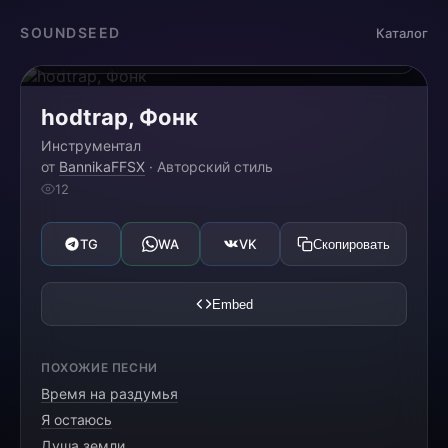
Загрузка...
SOUNDSEED
Каталог
0:00
0:00
hodtrap, Фонк
Инструментал
от
BannikaFFSX
· Авторский стиль
12
TG
WA
VK
Скопировать
Embed
ПОХОЖИЕ ПЕСНИ
Время на раздумья
Я остаюсь
Душа земли