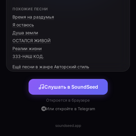
[VERSE 1]
ПОХОЖИЕ ПЕСНИ
Время на раздумья
Um "oi" no Face que você respondeu,
Я остаюсь
Mudou o rumo desse peito meu.
Душа земли
A vida tinha perdido a cor,
ОСТАЛСЯ ЖИВОЙ
Реалии жизни
333-НАШ КОД.
Ещё песни в жанре Авторский стиль
[PRE-CHORUS]
Слушать в SoundSeed
Há três anos sou feliz assim,
Rosane, você é tudo pra mim.
Откроется в браузере
Na enfermagem aprende a cuidar,
Или откройте в Telegram
soundseed.app