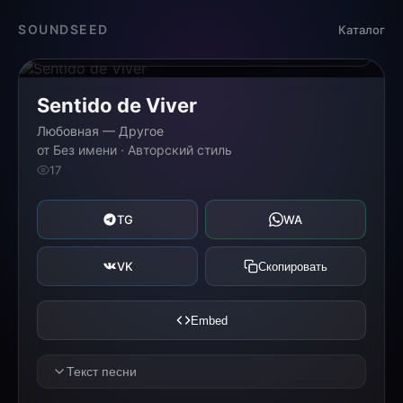
Загрузка...
SOUNDSEED
Каталог
0:00
0:00
Sentido de Viver
Любовная — Другое
от Без имени · Авторский стиль
17
TG
WA
VK
Скопировать
Embed
Текст песни