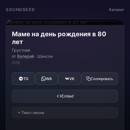
Загрузка...
SOUNDSEED
Каталог
0:00
0:00
Маме на день рождения в 80
лет
Грустная
от
Валерий
· Шансон
12
TG
WA
VK
Скопировать
Embed
Текст песни
Стихи я сочиняю редко,