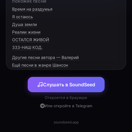
ПОХОЖИЕ ПЕСНИ
Не в папу я признаться нужно.
Время на раздумья
Зато мой плов или котлетка
Я остаюсь
Душа земли
Реалии жизни
ОСТАЛСЯ ЖИВОЙ
И если честно разобраться
333-НАШ КОД.
То будет вывод мой жесток:
Другие песни автора — Валерий
Я всем вам вынужден признаться
Ещё песни в жанре Шансон
Слушать в SoundSeed
Я за тобой ходил когда-то
Откроется в браузере
В припрыжку, чтобы не отстать,
Или откройте в Telegram
А перед сном я ждал когда ты
soundseed.app