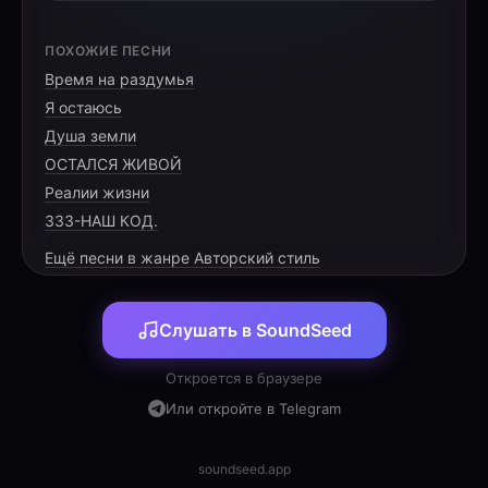
[INTRO]
ПОХОЖИЕ ПЕСНИ
Время на раздумья
Я остаюсь
Душа земли
ОСТАЛСЯ ЖИВОЙ
[VERSE 1]
Реалии жизни
333-НАШ КОД.
Ещё песни в жанре Авторский стиль
Você chegou sem avisar,
Слушать в SoundSeed
Como quem já sabia o caminho.
Entrou no meu peito em silêncio,
Откроется в браузере
Или откройте в Telegram
soundseed.app
Eu tentei achar palavras,