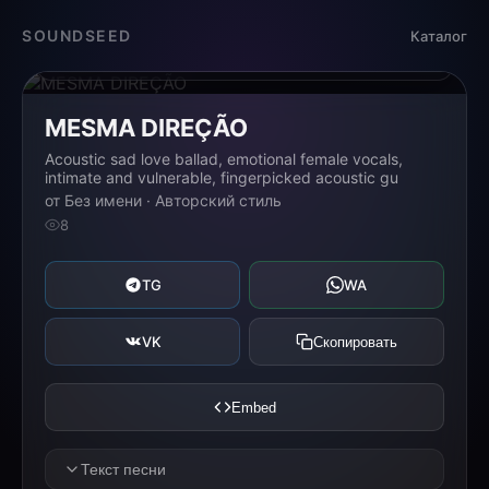
Загрузка...
SOUNDSEED
Каталог
0:00
0:00
MESMA DIREÇÃO
Acoustic sad love ballad, emotional female vocals,
intimate and vulnerable, fingerpicked acoustic gu
от Без имени · Авторский стиль
8
TG
WA
VK
Скопировать
Embed
Текст песни