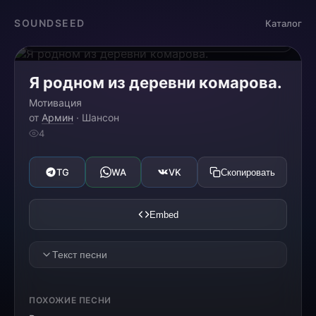
Загрузка...
SOUNDSEED
Каталог
0:00
0:00
Я родном из деревни комарова.
Мотивация
от
Армин
· Шансон
4
TG
WA
VK
Скопировать
Embed
Текст песни
Я родился и вырос в деревне комарова,
ПОХОЖИЕ ПЕСНИ
Я ходил в школу село Четкарино.