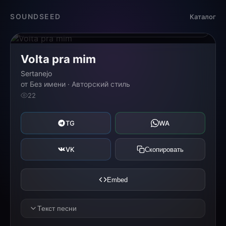
Загрузка...
SOUNDSEED
Каталог
0:00
0:00
Volta pra mim
Sertanejo
от Без имени · Авторский стиль
22
TG
WA
VK
Скопировать
Embed
Текст песни