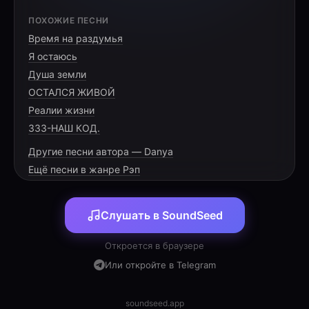
[HOOK]
ПОХОЖИЕ ПЕСНИ
Время на раздумья
Днепр шумит, но не слышно привычной
Я остаюсь
воды
Душа земли
Только гул моторов, только дым седой
ОСТАЛСЯ ЖИВОЙ
гряды
Реалии жизни
На островах, где земля — это сталь и пот
333-НАШ КОД.
Другие песни автора — Danya
Ещё песни в жанре Рэп
[VERSE 1]
Слушать в SoundSeed
Херсонский зной, камыш по пояс, нервы как
Откроется в браузере
струна
Или откройте в Telegram
Здесь каждый метр — это чья-то боль,
лихая цена
soundseed.app