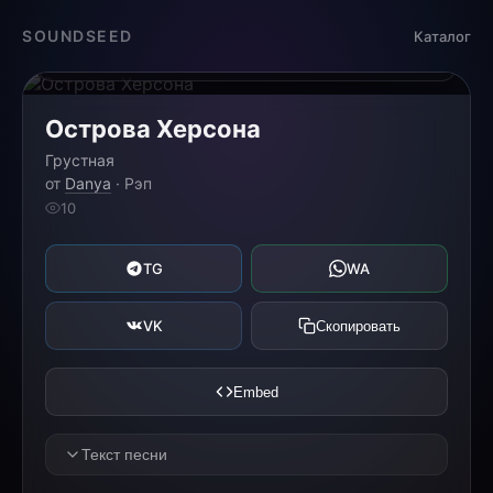
Загрузка...
SOUNDSEED
Каталог
0:00
0:00
Острова Херсона
Грустная
от
Danya
· Рэп
10
TG
WA
VK
Скопировать
Embed
Текст песни