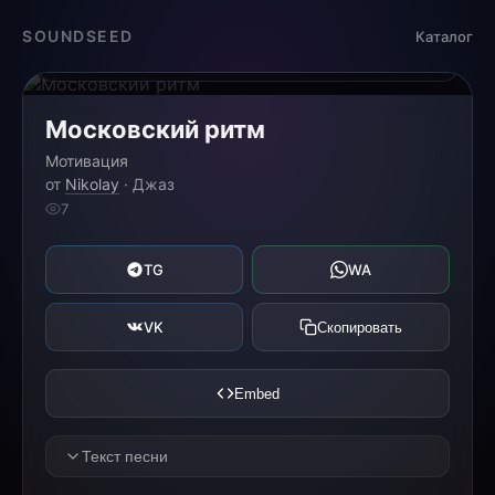
Загрузка...
SOUNDSEED
Каталог
0:00
0:00
Московский ритм
Мотивация
от
Nikolay
· Джаз
7
TG
WA
VK
Скопировать
Embed
Текст песни