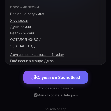
[VERSE 1]
ПОХОЖИЕ ПЕСНИ
Время на раздумья
Парки Москвы открывают пути,
Я остаюсь
Время пришло за мечтою идти.
Душа земли
Ритмы танго, шахматный мат,
Реалии жизни
ОСТАЛСЯ ЖИВОЙ
333-НАШ КОД.
Другие песни автора — Nikolay
[PRE-CHORUS]
Ещё песни в жанре Джаз
Снова в движении, снова в строю,
Слушать в SoundSeed
Песню про жизнь мы вместе поём.
Город даёт нам энергию в дар,
Откроется в браузере
Или откройте в Telegram
soundseed.app