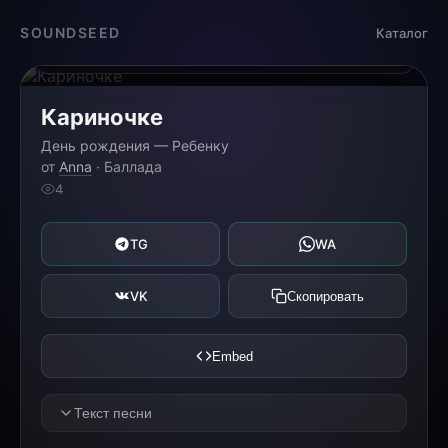
Загрузка...
SOUNDSEED
Каталог
0:00
0:00
Кариночке
День рождения — Ребенку
от
Anna
· Баллада
4
TG
WA
VK
Скопировать
Embed
Текст песни