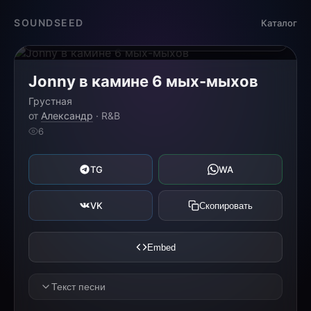
Загрузка...
SOUNDSEED
Каталог
0:00
0:00
Jonny в камине 6 мых-мыхов
Грустная
от
Александр
· R&B
6
TG
WA
VK
Скопировать
Embed
Текст песни