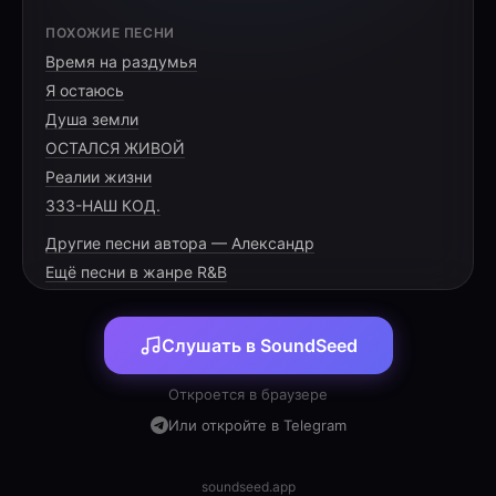
ПОХОЖИЕ ПЕСНИ
Время на раздумья
Я остаюсь
Интро:
Душа земли
Мых...
ОСТАЛСЯ ЖИВОЙ
Мых-мых-мых...
Реалии жизни
333-НАШ КОД.
Другие песни автора — Александр
Ещё песни в жанре R&B
Куплет 1:
Снова холодный мых, мых-мыхи зависли,
Я пишу про мых-мых, путая мысли.
Слушать в SoundSeed
Тот старый мых-мых, где мы были вдвоём,
Откроется в браузере
Мы больше в тот мых никогда не придём.
Или откройте в Telegram
Мых-мых за окном, мых-мых в голове,
Я всё ещё мых-мыхаю лишь о тебе.
soundseed.app
Гаснет мых-мых, оставляя лишь дым,