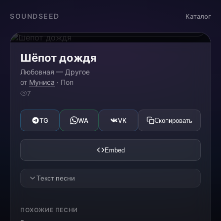
Загрузка...
SOUNDSEED
Каталог
0:00
0:00
Шёпот дождя
Любовная — Другое
от
Муниса
· Поп
7
TG
WA
VK
Скопировать
Embed
Текст песни
[HOOK]
ПОХОЖИЕ ПЕСНИ