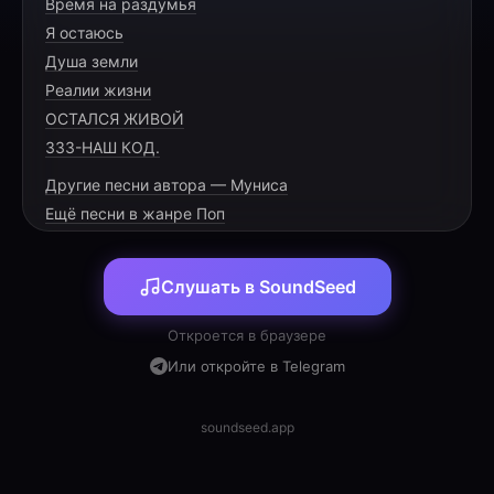
Время на раздумья
Душа моя плачет, а за окном дожди
Я остаюсь
Эту боль внутри никак не унять, подожди
Душа земли
Всю горечь в охапку, попытка нажать
Реалии жизни
«отпусти»
ОСТАЛСЯ ЖИВОЙ
333-НАШ КОД.
Другие песни автора — Муниса
Ещё песни в жанре Поп
[VERSE 1]
Слушать в SoundSeed
Стрелки по кругу, минуты как острые льды
В памяти вязкой остались лишь только
Откроется в браузере
следы
Или откройте в Telegram
Днями и ночами — в голове сплошной
зацикленный шум
soundseed.app
Миллион теорий, тяжёлых и пасмурных дум
Пытаться забыть — как ловить на ладони