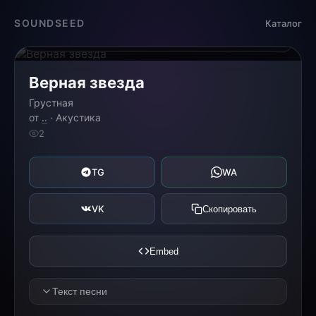
Загрузка...
SOUNDSEED
Каталог
0:00
0:00
Верная звезда
Грустная
от
..
· Акустика
2
TG
WA
VK
Скопировать
Embed
Текст песни