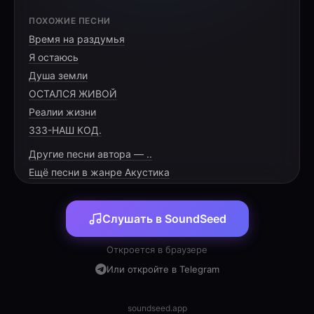
[VERSE 1]
ПОХОЖИЕ ПЕСНИ
Время на раздумья
Снова вечер в тихом полумраке,
Я остаюсь
Город скрылся в серой пелене.
Душа земли
Лита, помнишь, в каждом нашем шаге,
ОСТАЛСЯ ЖИВОЙ
Реалии жизни
333-НАШ КОД.
Другие песни автора — ..
[PRE-CHORUS]
Ещё песни в жанре Акустика
Даже если небо станет чёрным,
Слушать в SoundSeed
И затихнут шумные дворы,
Этот голос, временем покорный,
Откроется в браузере
Или откройте в Telegram
soundseed.app