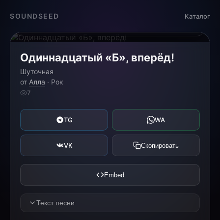
Загрузка...
SOUNDSEED
Каталог
0:00
0:00
Одиннадцатый «Б», вперёд!
Шуточная
от
Алла
· Рок
7
TG
WA
VK
Скопировать
Embed
Текст песни