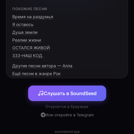
[VERSE 1]
ПОХОЖИЕ ПЕСНИ
Время на раздумья
Год одиннадцатый «Б» кипел в огне,
Я остаюсь
Сдали всё ЕГЭ как на войне.
Душа земли
Шпаргалки в кедах, формулы в мозгах,
Реалии жизни
ОСТАЛСЯ ЖИВОЙ
333-НАШ КОД.
Другие песни автора — Алла
[PRE-CHORUS]
Ещё песни в жанре Рок
Валерьянки больше в доме нет,
Слушать в SoundSeed
Мамы и папы шлют вам всем привет.
ВУЗы открыли двери широко,
Откроется в браузере
Или откройте в Telegram
soundseed.app